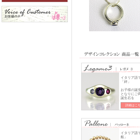
イタリア語
「絆」
お子様の誕
となりにご
誕生石を
詳細はこ
イタリア語
船」